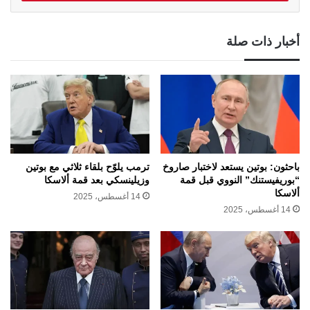
أخبار ذات صلة
باحثون: بوتين يستعد لاختبار صاروخ
ترمب يلوّح بلقاء ثلاثي مع بوتين
“بوريفيستنك” النووي قبل قمة
وزيلينسكي بعد قمة ألاسكا
ألاسكا
14 أغسطس، 2025
14 أغسطس، 2025