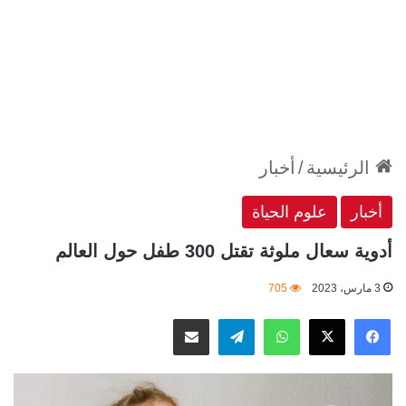
الرئيسية
/
أخبار
أخبار
علوم الحياة
أدوية سعال ملوثة تقتل 300 طفل حول العالم
3 مارس، 2023
705
‫X
فيسبوك
واتساب
تيلقرام
مشاركة عبر البريد