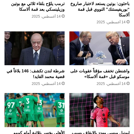
باحثون: بوتين يستعد لاختبار صاروخ
ترمب يلوّح بلقاء ثلاثي مع بوتين
“بوريفيستنك” النووي قبل قمة
وزيلينسكي بعد قمة ألاسكا
ألاسكا
14 أغسطس، 2025
14 أغسطس، 2025
واشنطن تخفف مؤقتاً عقوبات على
شرطة لندن تكشف: 146 بلاغاً في
موسكو قبل «قمة ألاسكا»
قضية محمد الفايد!
14 أغسطس، 2025
14 أغسطس، 2025
ليونيل ميسي مهدد بالإيقاف بسبب
الأهلي يخسر بثلاثية أمام كومو