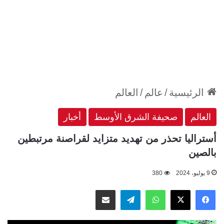
الرئيسية
/
عالم
/
العالم
العالم
صحيفة الشرق الأوسط
أخبار
أستراليا تحذر من تهديد متزايد لقراصنة مرتبطين
بالصين
9 يوليو، 2024
380
‫X
فيسبوك
واتساب
تيلقرام
مشاركة عبر البريد