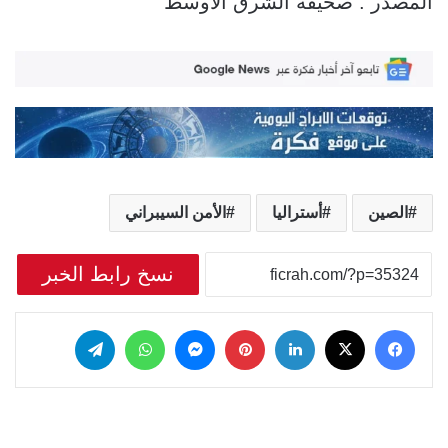
المصدر : صحيفة الشرق الأوسط
الصين
أستراليا
الأمن السيبراني
نسخ رابط الخبر
‫X
فيسبوك
لينكدإن
بينتيريست
ماسنجر
واتساب
تيلقرام