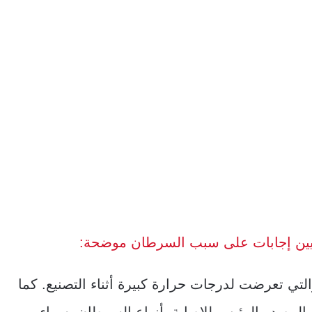
كيين إجابات على سبب السرطان موضحة:
تي تعرضت لدرجات حرارة كبيرة أثناء التصنيع. كما
لمصدر الرئيس للإصابة بأنواع السرطان. سواء