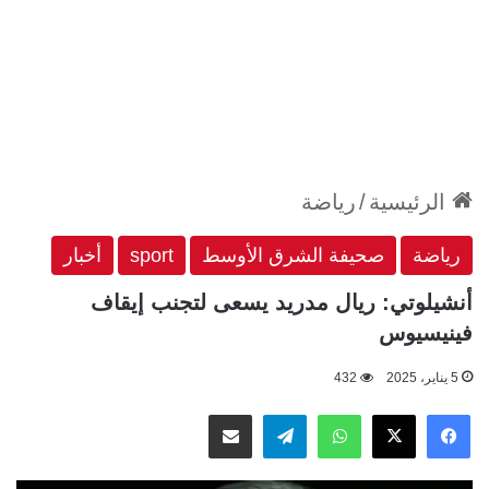
الرئيسية
/
رياضة
رياضة
صحيفة الشرق الأوسط
sport
أخبار
أنشيلوتي: ريال مدريد يسعى لتجنب إيقاف
فينيسيوس
5 يناير، 2025
432
‫X
فيسبوك
واتساب
تيلقرام
مشاركة عبر البريد