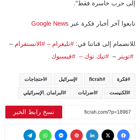
إلى حرب خاسرة فقط”.
تابعوا آخر أخبار فكرة عبر
Google News
للانضمام إلى قناتنا في:
#تليغرام
– #الانستقرام
–
#تويتر
–
#تيك توك –
#فيسبوك
فكرة
ficrah
إسرائيل
احتجاجات
الكنيست
اضرابات
البرلمان_الإسرائيلي
نسخ رابط الخبر
‫X
فيسبوك
لينكدإن
بينتيريست
ماسنجر
واتساب
تيلقرام