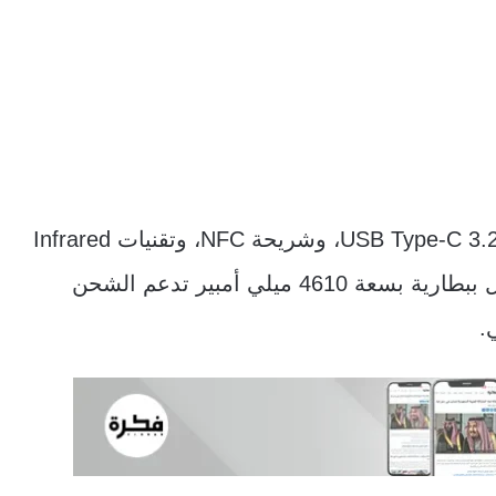
ويضم منافذ لشرائح الاتصال المزدوجة، ومنفذ USB Type-C 3.2، وشريحة NFC، وتقنيات Infrared
للتحكم عن بعد، وماسح لبصمات الأصابع، ويعمل ببطارية بسعة 4610 ميلي أمبير تدعم الشحن