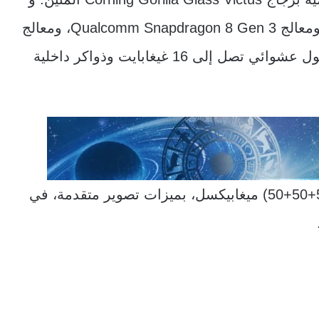
يعمل بنظام Android 14 مع واجهة HyperOS، ومعالج Qualcomm Snapdragon 8 Gen 3، ومعالج
رسوميات Adreno 750، مع خيارات لذواكر وصول عشوائي تصل إلى 16 غيغابايت وذواكر داخلية
تتميز الكاميرا الرئيسية بثلاث عدسات بدقة (50+50+50) ميغابيكسل، بميزات تصوير متقدمة، في