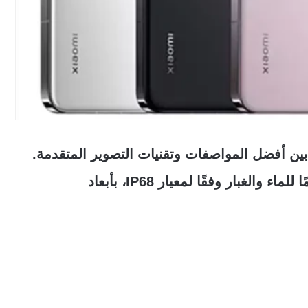
ي يجمع بين أفضل المواصفات وتقنيات التصوير المتقدمة.
يقدم هاتف Xiaomi الجديد تصميمًا أنيقًا ومقاومًا للماء والغبار وفقًا لمعيار IP68، بأبعاد