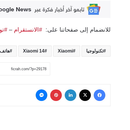
للانضمام إلى صفحاتنا على:
#الانستقرام
–
#تو
تكنولوجيا
Xiaomi
Xiaomi 14
هاتف
‫X
فيسبوك
لينكدإن
بينتيريست
ماسنجر