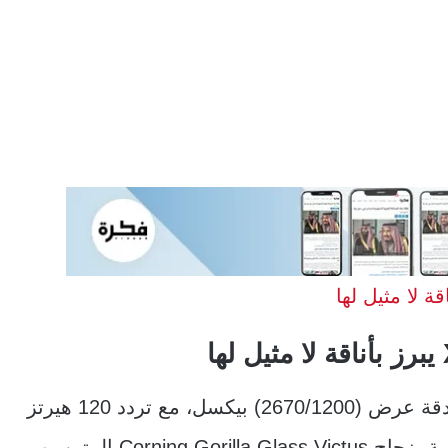
يأتي بشاشة LTPO OLED بحجم 6.36 بوصة ودقة عرض (2670/1200) بيكسل، مع تردد 120 هيرتز
وسطوع يصل إلى 3000 شمعة/م² تقريبًا، ومحمية بزجاج Corning Gorilla Glass Victus المتين. و