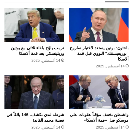
باحثون: بوتين يستعد لاختبار صاروخ
ترمب يلوّح بلقاء ثلاثي مع بوتين
“بوريفيستنك” النووي قبل قمة
وزيلينسكي بعد قمة ألاسكا
ألاسكا
14 أغسطس، 2025
14 أغسطس، 2025
واشنطن تخفف مؤقتاً عقوبات على
شرطة لندن تكشف: 146 بلاغاً في
موسكو قبل «قمة ألاسكا»
قضية محمد الفايد!
14 أغسطس، 2025
14 أغسطس، 2025