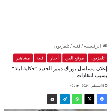
الرئيسية
/
فنية
/
تلفزيون
تلفزيون
موقع الفن
أخبار
فنية
مشاهير
إعلان مسلسل بوراك دينيز الجديد “حكاية ليلة”
يسبب انتقادات
5 أغسطس، 2024
401
‫X
فيسبوك
واتساب
تيلقرام
مشاركة عبر البريد