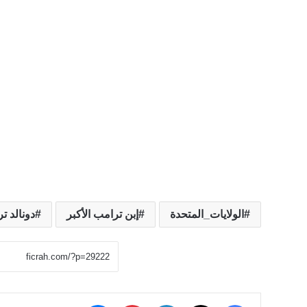
الولايات_المتحدة
إبن ترامب الأكبر
دونالد ت
‫X
فيسبوك
لينكدإن
بينتيريست
ماسنجر