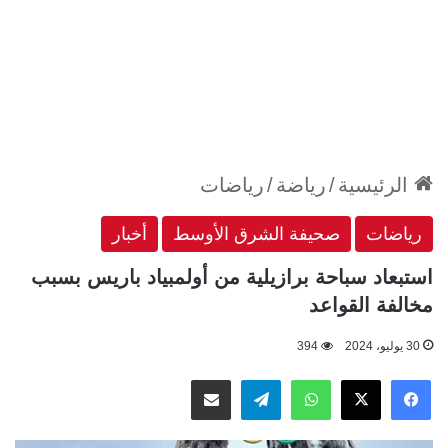
الرئيسية
/
رياضة
/
رياضات
رياضات
صحيفة الشرق الأوسط
أخبار
استبعاد سباحة برازيلية من أولمبياد باريس بسبب
مخالفة القواعد
30 يوليو، 2024
394
‫X
فيسبوك
واتساب
تيلقرام
مشاركة عبر البريد