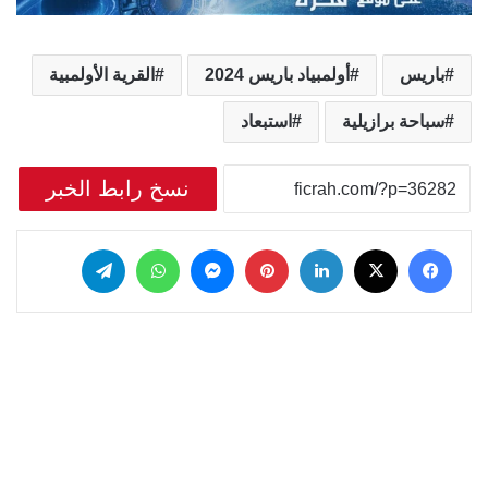
باريس
أولمبياد باريس 2024
القرية الأولمبية
سباحة برازيلية
استبعاد
نسخ رابط الخبر
‫X
فيسبوك
لينكدإن
بينتيريست
ماسنجر
واتساب
تيلقرام