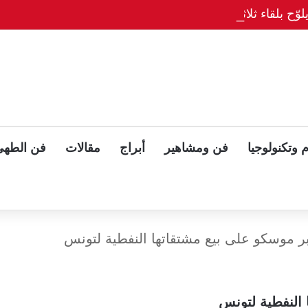
وّح بلقاء ثلاثي مع بوتين وزيلينسكي بعد قمة ألاسكا
 وتكنولوجيا
فن ومشاهير
أبراج
مقالات
فن الطهي
ر موسكو على بيع مشتقاتها النفطية لتونس
 النفطية لتونس