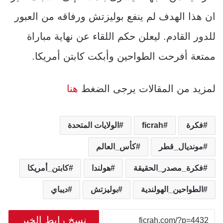
ان هذا الهدف لم ينفع بوليزتش ورفاقه من العبور
للدور القادم. ليعلن حكم اللقاء عن نهاية مباراة
ممتعة أفرحت الطواحين وأبكت كابتن أمريكا.
لمزيد من المقالات يرجى الضغط
هنا
فكرة
ficrah
الولايات المتحدة
مونديال_قطر
كأس_العالم
فكرة_مصدر_الحقيقة
هولندا
كابتن_أمريكا
الطواحين_الهولندية
بوليزتش
ديباي
نسخ رابط الخبر