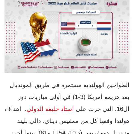
الطواحين الهولندية مستمرة في طريق المونديال
بعد هزيمة أمريكا (3-1) في أولى مباريات دور
ال16. التي جرت على
استاد خليفة الدولي
. أهداف
هولندا وقعها كل من ممفيس ديباي، دالي بليند
ودينزيل دومفريس (د 10، 54+1 و81). بينما أحرز