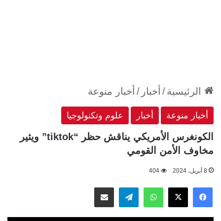
الرئيسية
/
أخبار
/
أخبار منوعة
أخبار منوعة
أخبار
علوم وتكنولوجيا
الكونغرس الأمريكي يناقش حظر “tiktok” ويثير
مخاوف الأمن القومي
8 أبريل، 2024
404
‫X
فيسبوك
واتساب
تيلقرام
مشاركة عبر البريد