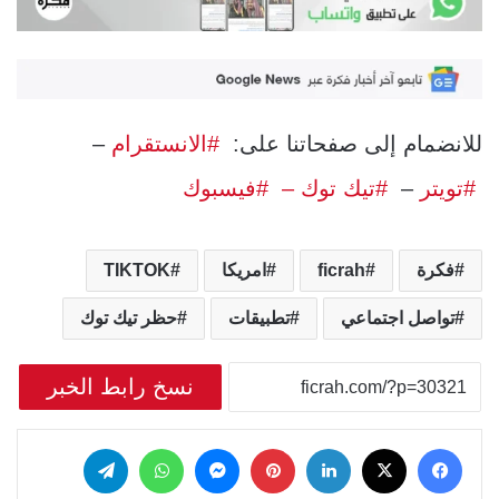
للانضمام إلى صفحاتنا على:
#الانستقرام
–
#تويتر
–
#تيك توك –
#فيسبوك
فكرة
ficrah
امريكا
TIKTOK
تواصل اجتماعي
تطبيقات
حظر تيك توك
نسخ رابط الخبر
‫X
فيسبوك
لينكدإن
بينتيريست
ماسنجر
واتساب
تيلقرام