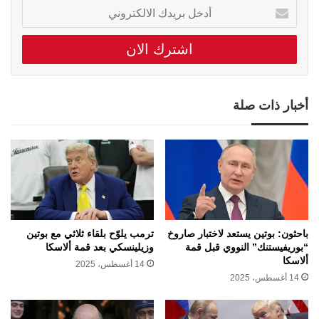
أدخل
بريدك
الالكتروني
أخبار ذات صلة
باحثون: بوتين يستعد لاختبار صاروخ
ترمب يلوّح بلقاء ثلاثي مع بوتين
“بوريفيستنك” النووي قبل قمة
وزيلينسكي بعد قمة ألاسكا
ألاسكا
14 أغسطس، 2025
14 أغسطس، 2025