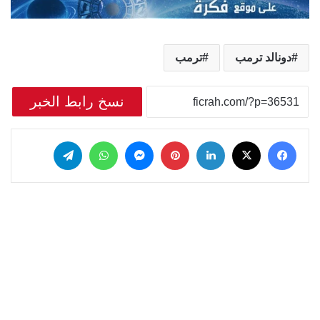
دونالد ترمب
ترمب
نسخ رابط الخبر
‫X
فيسبوك
لينكدإن
بينتيريست
ماسنجر
واتساب
تيلقرام