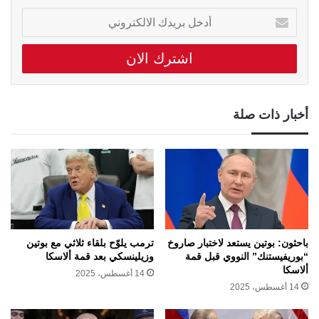
أدخل
بريدك
الالكتروني
أخبار ذات صلة
باحثون: بوتين يستعد لاختبار صاروخ
ترمب يلوّح بلقاء ثلاثي مع بوتين
“بوريفيستنك” النووي قبل قمة
وزيلينسكي بعد قمة ألاسكا
ألاسكا
14 أغسطس، 2025
14 أغسطس، 2025