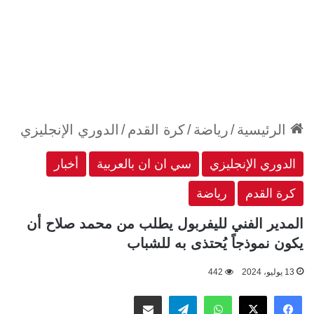
الرئيسية
/
رياضة
/
كرة القدم
/
الدوري الإنجليزي
الدوري الإنجليزي
سي ان ان بالعربية
أخبار
كرة القدم
رياضة
المدير الفني لليفربول يطلب من محمد صلاح أن
يكون نموذجاً يُحتذى به للشباب
13 يوليو، 2024
442
‫X
فيسبوك
واتساب
تيلقرام
مشاركة عبر البريد