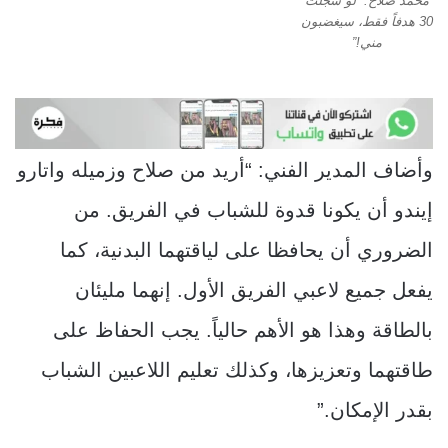
محمد صلاح: “لو سجلت
30 هدفاً فقط، سيغضبون
مني!”
وأضاف المدير الفني: “أريد من صلاح وزميله واتارو
إيندو أن يكونا قدوة للشباب في الفريق. من
الضروري أن يحافظا على لياقتهما البدنية، كما
يفعل جميع لاعبي الفريق الأول. إنهما مليئان
بالطاقة وهذا هو الأهم حالياً. يجب الحفاظ على
طاقتهما وتعزيزها، وكذلك تعليم اللاعبين الشباب
بقدر الإمكان.”