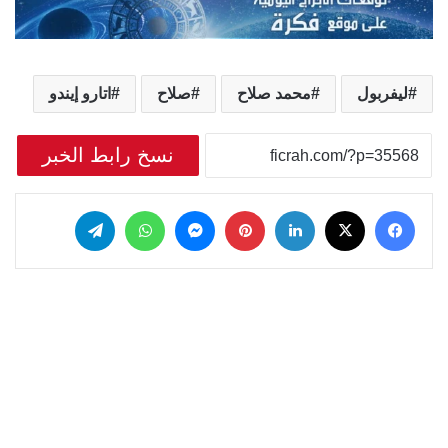
ليفربول
محمد صلاح
صلاح
اتارو إيندو
نسخ رابط الخبر
‫X
فيسبوك
لينكدإن
بينتيريست
ماسنجر
واتساب
تيلقرام