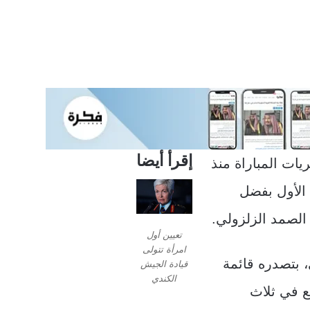
إقرأ أيضا
ات المباراة منذ
الأول بفضل
لصمد الزلزولي.
تعيين أول
امرأة تتولى
، بتصدره قائمة
قيادة الجيش
الكندي
بع في ثلاث