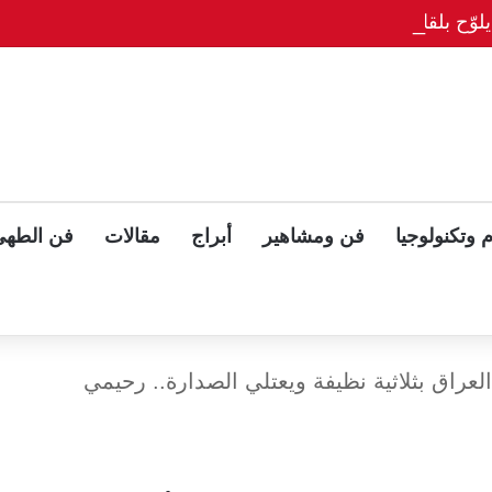
وّح بلقاء ثلاثي مع بوتين وزيلينسكي بعد قمة ألاسكا
 وتكنولوجيا
فن ومشاهير
أبراج
مقالات
فن الطهي
عراق بثلاثية نظيفة ويعتلي الصدارة.. رحيمي