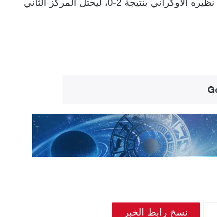
في نفس السياق، فاز المنتخب الأرجنتيني على نظيره الأوكراني بنتيجة 2-0، ليحتل المركز الثاني
نسخ رابط الخبر