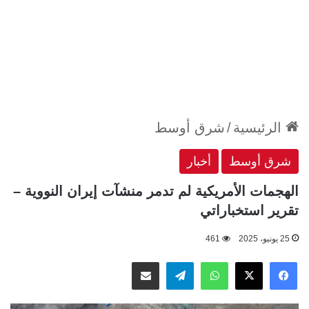
الرئيسية
/
شرق أوسط
شرق أوسط
أخبار
الهجمات الأمريكية لم تدمر منشآت إيران النووية –
تقرير استخباراتي
25 يونيو، 2025
461
‫X
فيسبوك
واتساب
تيلقرام
مشاركة عبر البريد