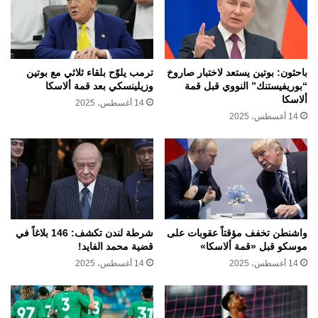
باحثون: بوتين يستعد لاختبار صاروخ
ترمب يلوّح بلقاء ثلاثي مع بوتين
“بوريفيستنك” النووي قبل قمة
وزيلينسكي بعد قمة ألاسكا
ألاسكا
14 أغسطس، 2025
14 أغسطس، 2025
واشنطن تخفف مؤقتاً عقوبات على
شرطة لندن تكشف: 146 بلاغاً في
موسكو قبل «قمة ألاسكا»
قضية محمد الفايد!
14 أغسطس، 2025
14 أغسطس، 2025