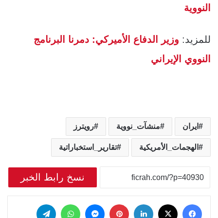
النووية
للمزيد:
وزير الدفاع الأميركي: دمرنا البرنامج
النووي الإيراني
ايران
منشآت_نووية
رويترز
الهجمات_الأمريكية
تقارير_استخباراتية
نسخ رابط الخبر
‫X
فيسبوك
لينكدإن
بينتيريست
ماسنجر
واتساب
تيلقرام