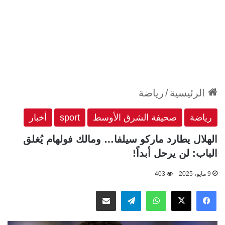
الرئيسية
/
رياضة
رياضة
صحيفة الشرق الأوسط
sport
أخبار
الهلال يطارد ماركو سيلفا… ومالك فولهام يُغلق
الباب: لن يرحل أبداً!
9 مايو، 2025
403
‫X
فيسبوك
واتساب
تيلقرام
مشاركة عبر البريد