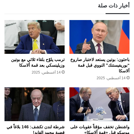
أخبار ذات صلة
باحثون: بوتين يستعد لاختبار صاروخ
ترمب يلوّح بلقاء ثلاثي مع بوتين
“بوريفيستنك” النووي قبل قمة
وزيلينسكي بعد قمة ألاسكا
ألاسكا
14 أغسطس، 2025
14 أغسطس، 2025
واشنطن تخفف مؤقتاً عقوبات على
شرطة لندن تكشف: 146 بلاغاً في
موسكو قبل «قمة ألاسكا»
قضية محمد الفايد!