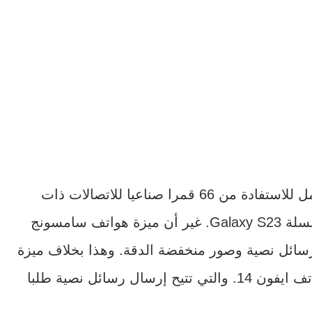
ويشير التقرير إلى أن سامسونج Samsung تعمل للاستفادة من 66 قمرا صناعيا للاتصالات ذات
المدار المنخفض. لتوفير الميزة لمستخدمي سلسلة Galaxy S23. غير أن ميزة هواتف سامسونج
 إرسال رسائل نصية وصور منخفضة الدقة. وهذا بخلاف ميزة
الاتصال بالطوارئ عبر الأقمار الصناعية في هواتف ايفون 14. والتي تتيح إرسال رسائل نصية طلبا