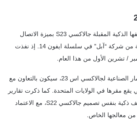
تعمل شركة سامسونغ على تزويد سلسلة هواتفها الذكية المقبلة جالاكسي S23 بميزة الاتصال
بالطوارئ عبر الأقمار الصناعية. كخطوة مقتبسة من شركة “آبل” في سلسلة ايفون 14. إذ نفذت
 / تشرين الأول من هذا العام.
وحسب تقرير جديد، فإن دعم الاتصال عبر الأقمار الصناعية لجالاكسي اس 23، سيكون بالتعاون مع
لاتصالات Iridium Communications التي يقع مقرها في الولايات المتحدة. كما ذكرت تقارير
عن جالاكسي 23 أن السلسلة ستضم ثلاثة هواتف ذكية بنفس تصميم جالاكسي S22، مع الاعتماد