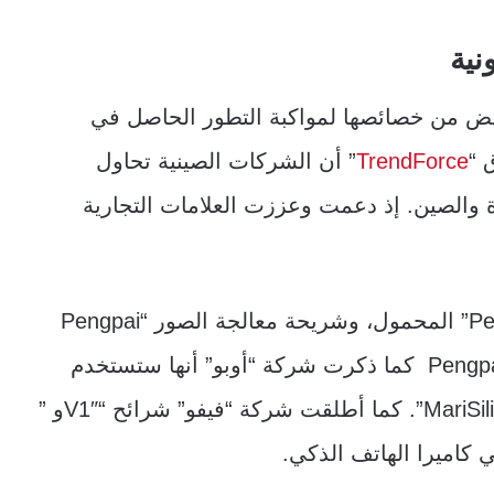
نية
بعض من خصائصها لمواكبة التطور الحاصل في
 “
TrendForce
” أن الشركات الصينية تحاول
ة والصين. إذ دعمت وعززت العلامات التجارية
فمثلا شركة “شاومي” طورت معالج “Pengpai S1” المحمول، وشريحة معالجة الصور “Pengpai
C1″، وشريحة الشحن السريع 120 واط. “Pengpai P1 كما ذكرت شركة “أوبو” أنها ستستخدم
معالج إشارة صورة منفصل (ISP) يدعى”MariSilicon X”. كما أطلقت شركة “فيفو” شرائح “V1″و ”