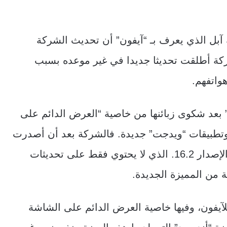
آبل الذي يعرف بـ “آيفون” أن تحديث الشركة
ركة أطلقت تحديثا جديدا في غير موعده بسبب
واتفهم.
قد أجرت آبل تحديثا استثنائيا لإصدار “iOS 16” بعد شكوى زبائنها من خاصية “العرض الدائم على
وتطبيقات “ويدجت” جديدة. فالشركة بعد أن أصدرت
تحديث ” iOS 16″ في سبتمبر / أيلول، أطلقت الإصدار 16.2. الذي لا يحتوي فقط على تحديثات
 من المميزة الجديدة.
مت آبل موديلات “برو” (Pro) من الجيل 14 للآيفون، وفيها خاصية العرض الدائم على الشاشة