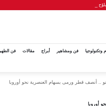
وّح بلقاء ثلاثي مع بوتين وزيلينسكي بعد قمة ألاسكا
 وتكنولوجيا
فن ومشاهير
أبراج
مقالات
فن الطهي
ينو .. أنصف قطر ورمى بسهام العنصرية نحو أوروبا
و أوروبا