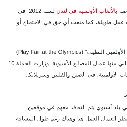
اصة
بالألعاب الأولمبية في لندن
لسنة 2012. في
عمل طويلة، كما منعت أي حق في الاحتجاج أو
هذه المعلومات عن لندن أظهرتها حملة “اللعب الأولمبي النظيف” (Play Fair at the Olympics)
التي كشفت عن ظروف العمل الشاقة، التي يعاني منها عمال المصانع الآسيوية. وزارت الحملة 10
ي بلد آسيوي يتم التعاقد معهم في موقعين
سافة بينهما 200 كيلومتر. يضطر العمال العمل هنا وهناك رغم طول المسافة