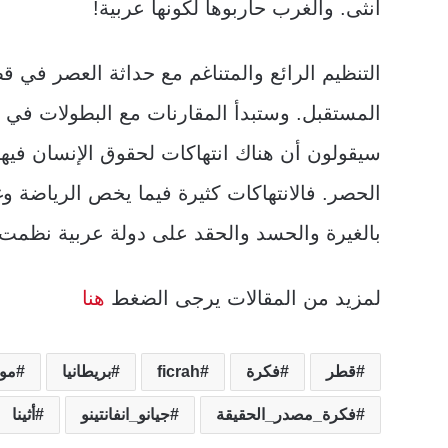
أنثى. والغرب حاربوها لكونها عربية!
التنظيم الرائع والمتناغم مع حداثة العصر في
المستقبل. وستبدأ المقارنات مع البطولات في 
سيقولون أن هناك انتهاكات لحقوق الإنسان فيها
الحصر. فالانتهاكات كثيرة فيما يخص الرياضة و
بالغيرة والحسد والحقد على دولة عربية نظمت أ
لمزيد من المقالات يرجى الضغط
هنا
قطر
فكرة
ficrah
بريطانيا
مو
فكرة_مصدر_الحقيقة
جيانو_انفانتينو
أثينا