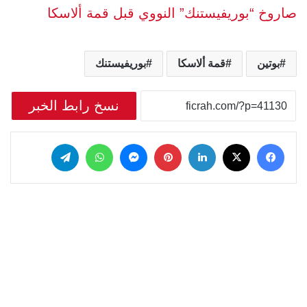
صاروخ “بوريفيستنك” النووي قبل قمة ألاسكا
بوتين
قمة ألاسكا
بوريفيستنك
نسخ رابط الخبر
‫X
فيسبوك
لينكدإن
بينتيريست
ماسنجر
واتساب
تيلقرام