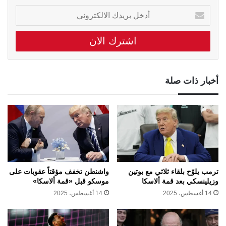
أدخل
بريدك
الالكتروني
أخبار ذات صلة
ترمب يلوّح بلقاء ثلاثي مع بوتين
واشنطن تخفف مؤقتاً عقوبات على
وزيلينسكي بعد قمة ألاسكا
موسكو قبل «قمة ألاسكا»
14 أغسطس، 2025
14 أغسطس، 2025