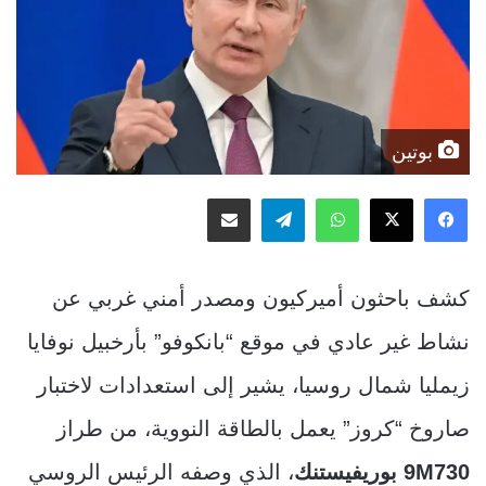
بوتين
‫X
فيسبوك
واتساب
تيلقرام
مشاركة عبر البريد
كشف باحثون أميركيون ومصدر أمني غربي عن
نشاط غير عادي في موقع “بانكوفو” بأرخبيل نوفايا
زيمليا شمال روسيا، يشير إلى استعدادات لاختبار
صاروخ “كروز” يعمل بالطاقة النووية، من طراز
9M730 بوريفيستنك
، الذي وصفه الرئيس الروسي