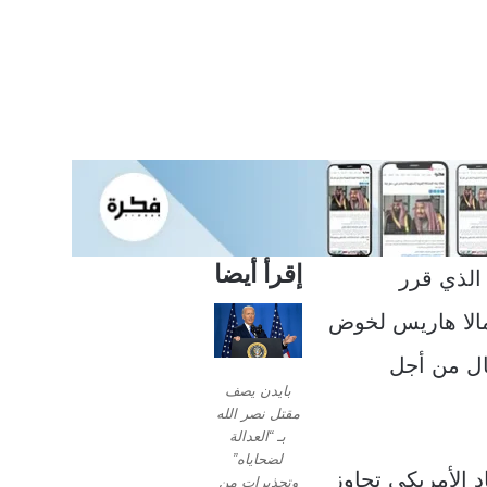
إقرأ أيضا
 الذي قرر
مالا هاريس لخوض
ضال من أجل
بايدن يصف
مقتل نصر الله
بـ “العدالة
لضحاياه”
د الأمريكي تجاوز
وتحذيرات من