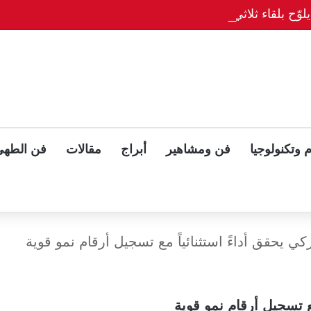
وّح بلقاء ثلاثي مع بوتين وزيلينسكي بعد قمة ألاسكا
 وتكنولوجيا
فن ومشاهير
أبراج
مقالات
فن الطهي
ركي يحقق أداءً استثنائياً مع تسجيل أرقام نمو قوية
مع تسجيل أرقام نمو قوية