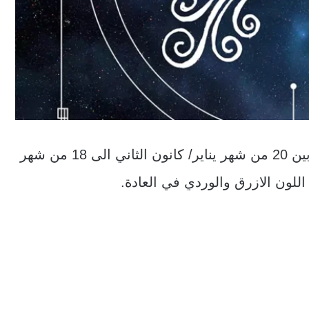
برج الدلو ينتمي مواليد الدلو للفترة الواقعة ما بين 20 من شهر يناير/ كانون الثاني الى 18 من شهر
 اللون الازرق والوردي في العادة.