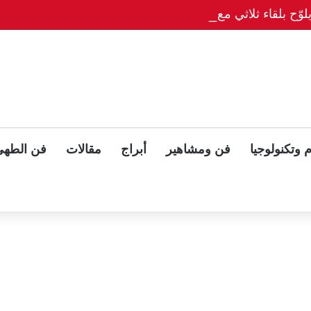
وّح بلقاء ثلاثي مع بوتين وزيلينسكي بعد قمة ألاسكا
 وتكنولوجيا
فن ومشاهير
أبراج
مقالات
فن الطهي