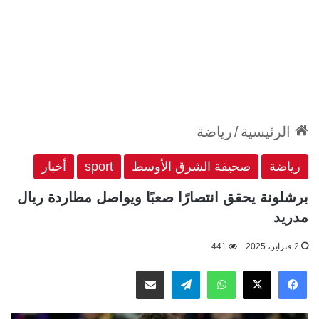
الرئيسية
/
رياضة
رياضة
صحيفة الشرق الأوسط
sport
أخبار
برشلونة يحقق انتصارًا صعبًا ويواصل مطاردة ريال
مدريد
2 فبراير، 2025
441
‫X
فيسبوك
واتساب
تيلقرام
مشاركة عبر البريد