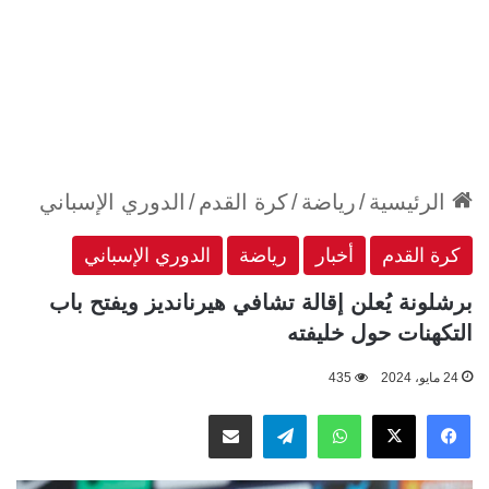
الرئيسية
/
رياضة
/
كرة القدم
/
الدوري الإسباني
كرة القدم
أخبار
رياضة
الدوري الإسباني
برشلونة يُعلن إقالة تشافي هيرنانديز ويفتح باب
التكهنات حول خليفته
24 مايو، 2024
435
‫X
فيسبوك
واتساب
تيلقرام
مشاركة عبر البريد