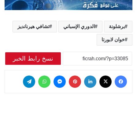
برشلونة
الدوري الإسباني
تشافي هيرنانديز
خوان لابورتا
نسخ رابط الخبر
‫X
فيسبوك
لينكدإن
بينتيريست
ماسنجر
واتساب
تيلقرام