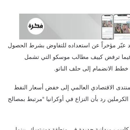
قد عبّر مؤخراً عن استعداده للتفاوض بشرط الحصول
، فيما ترفض كييف مطالب موسكو التي تشمل
ء خطط الانضمام إلى حلف الناتو.
تدى الاقتصادي العالمي إلى خفض أسعار النفط
كرملين رد بأن النزاع في أوكرانيا “مرتبط بمصالح
اسب ميدانية جديدة في منطقة دونيتسك، بينما