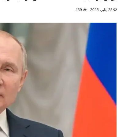
25 يناير، 2025
439