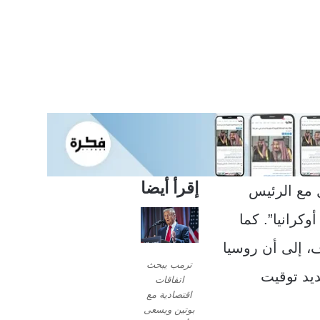
إقرأ أيضا
 مع الرئيس
وكرانيا”. كما
، إلى أن روسيا
ترمب يبحث
ديد توقيت
اتفاقات
اقتصادية مع
بوتين ويسعى