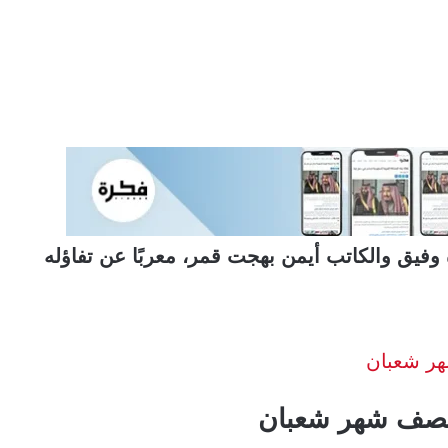
يق والكاتب أيمن بهجت قمر، معربًا عن تفاؤله
هر شعبان
نتصف شهر شعبان