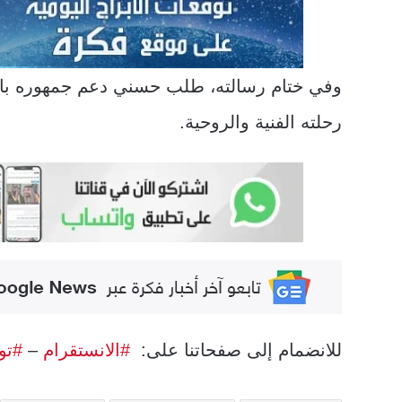
وفي ختام رسالته، طلب حسني دعم جمهوره بالد
رحلته الفنية والروحية.
للانضمام إلى صفحاتنا على:
#الانستقرام
–
#تو