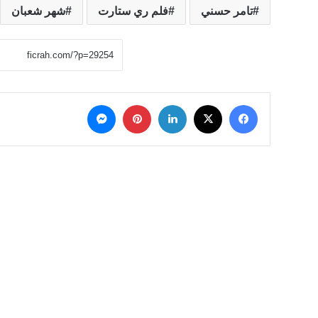
تامر حسني
فلم ري ستارت
شهر شعبان
‫X
فيسبوك
لينكدإن
بينتيريست
ماسنجر