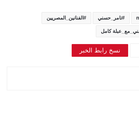
تامر_حسني
الفنانين_المصريين
ي_مع_عبلة كامل
نسخ رابط الخبر