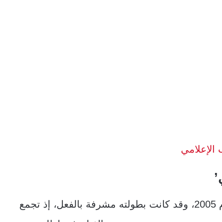
 الإعلامي
’
الفيلم الذي يجمعهما “سيد العاطفي” عُرض عام 2005، وقد كانت بطولته مشرفة بالفعل، إذ تجمع