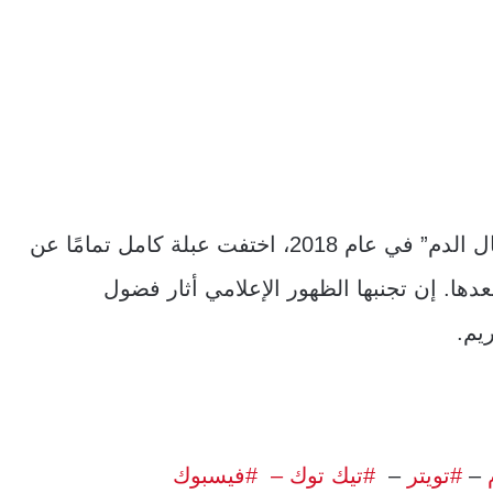
ومنذ عرض الجزء الخامس من مسلسل “سلسال الدم” في عام 2018، اختفت عبلة كامل تمامًا عن
دها. إن تجنبها الظهور الإعلامي أثار فضول
يم.
–
#تويتر
–
#تيك توك –
#فيسبوك