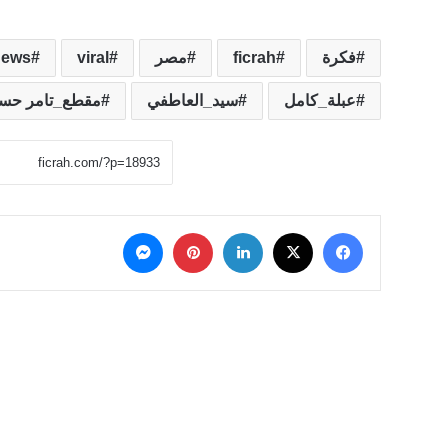
فكرة
ficrah
مصر
viral
news
عبلة_كامل
سيد_العاطفي
مقطع_تامر حسن
‫X
فيسبوك
لينكدإن
بينتيريست
ماسنجر