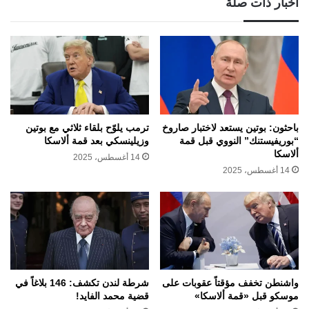
أخبار ذات صلة
باحثون: بوتين يستعد لاختبار صاروخ
ترمب يلوّح بلقاء ثلاثي مع بوتين
“بوريفيستنك” النووي قبل قمة
وزيلينسكي بعد قمة ألاسكا
ألاسكا
14 أغسطس، 2025
14 أغسطس، 2025
واشنطن تخفف مؤقتاً عقوبات على
شرطة لندن تكشف: 146 بلاغاً في
موسكو قبل «قمة ألاسكا»
قضية محمد الفايد!