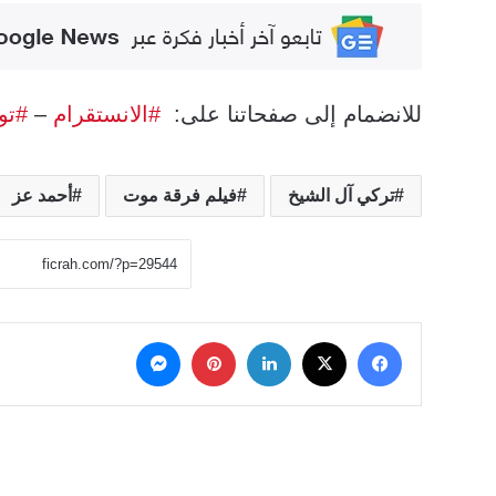
للانضمام إلى صفحاتنا على:
#الانستقرام
–
#تو
تركي آل الشيخ
فيلم فرقة موت
أحمد عز
‫X
فيسبوك
لينكدإن
بينتيريست
ماسنجر