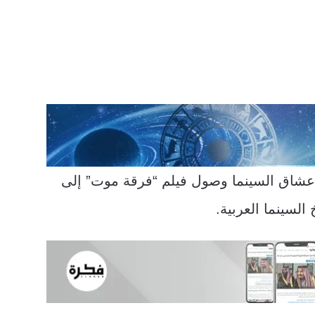
ب عشاق السينما وصول فيلم “فرقة موت” إلى
لسينما العربية.