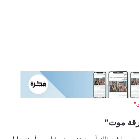
”
رقة موت”
ية، بما في ذلك أحمد عز، ومنة شلبي، وأمينة خليل،