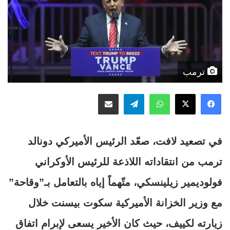
ترمب
‫X
فيسبوك
واتساب
تيلقرام
مشاركة عبر البريد
في تصعيد لافت، صعّد الرئيس الأميركي دونالد
ترمب من انتقاداته اللاذعة للرئيس الأوكراني
فولوديمير زيلينسكي، متّهماً إياه بالتعامل بـ”وقاحة”
مع وزير الخزانة الأميركية سكوت بيسنت خلال
زيارته لكييف، حيث كان الأخير يسعى لإبرام اتفاق