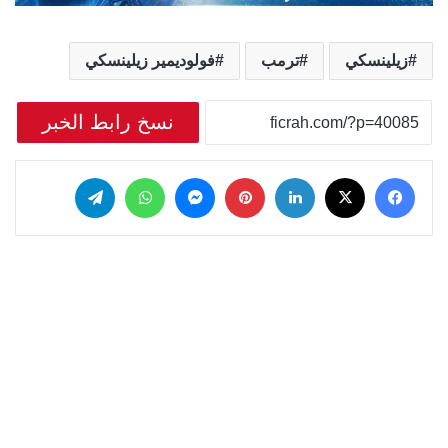
زيلينسكي
ترمب
فولوديمير زيلينسكي
نسخ رابط الخبر
‫X
فيسبوك
لينكدإن
بينتيريست
ماسنجر
واتساب
تيلقرام