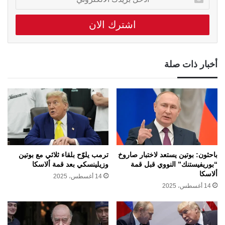
بريدك
الالكتروني
أخبار ذات صلة
باحثون: بوتين يستعد لاختبار صاروخ
ترمب يلوّح بلقاء ثلاثي مع بوتين
“بوريفيستنك” النووي قبل قمة
وزيلينسكي بعد قمة ألاسكا
ألاسكا
14 أغسطس، 2025
14 أغسطس، 2025