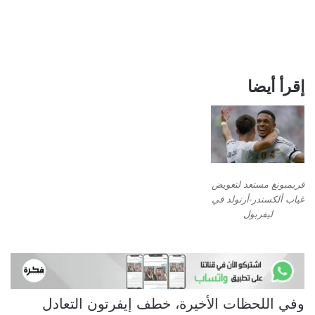
إقرأ أيضا
فريمبونغ مستعد لتعويض
غياب ألكسندر-أرنولد في
ليفربول
وفي اللحظات الأخيرة، خطف إيفرتون التعادل