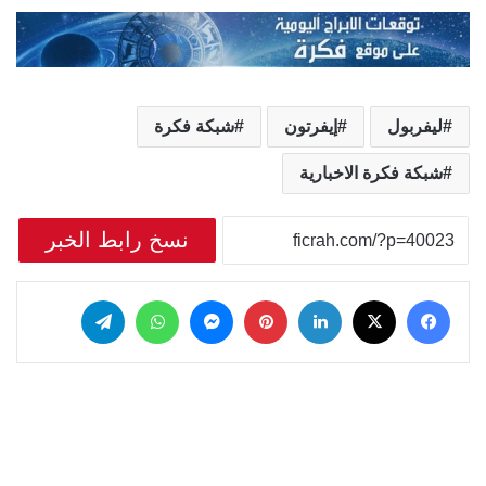
ليفربول
إيفرتون
شبكة فكرة
شبكة فكرة الاخبارية
نسخ رابط الخبر
‫X
فيسبوك
لينكدإن
بينتيريست
ماسنجر
واتساب
تيلقرام