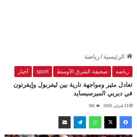
الرئيسية
/
رياضة
رياضة
صحيفة الشرق الأوسط
sport
أخبار
تعادل مثير ومواجهة نارية بين ليفربول وإيفرتون
في ديربي الميرسيسايد
13 فبراير، 2025
391
‫X
فيسبوك
واتساب
تيلقرام
مشاركة عبر البريد