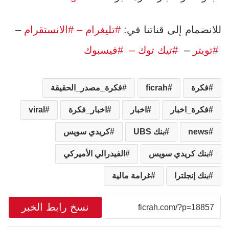
للانضمام إلى قناتنا في:
#تليغرام
– #الانستقرام
–
#تويتر
–
#تيك توك –
#فيسبوك
فكرة
ficrah
فكرة_مصدر_الحقيقة
فكرة_اخبار
اخبار
اخبار_فكرة
viral
news
بنك UBS
كريدي سويس
بنك كريدي سويس
الفيدرالي الأميركي
بنك إنجلترا
غرامة مالية
نسخ رابط الخبر