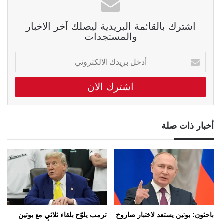
اشترك بالقائمة البريدية ليصلك آخر الاخبار
والمستجدات
أدخل
بريدك
الالكتروني
أخبار ذات صلة
باحثون: بوتين يستعد لاختبار صاروخ
ترمب يلوّح بلقاء ثلاثي مع بوتين