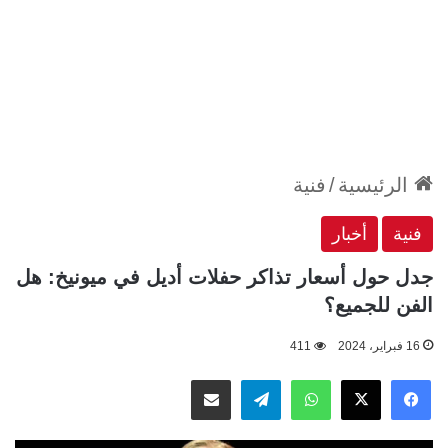
الرئيسية
/
فنية
فنية
أخبار
جدل حول أسعار تذاكر حفلات أديل في ميونيخ: هل
الفن للجميع؟
16 فبراير، 2024
411
‫X
فيسبوك
واتساب
تيلقرام
مشاركة عبر البريد