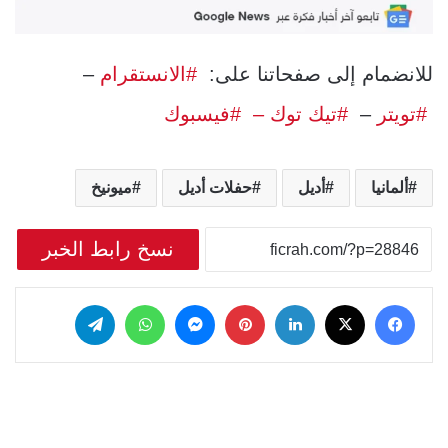
للانضمام إلى صفحاتنا على:
#الانستقرام
–
#تويتر
–
#تيك توك –
#فيسبوك
ألمانيا
أديل
حفلات أديل
ميونيخ
نسخ رابط الخبر
‫X
فيسبوك
لينكدإن
بينتيريست
ماسنجر
واتساب
تيلقرام