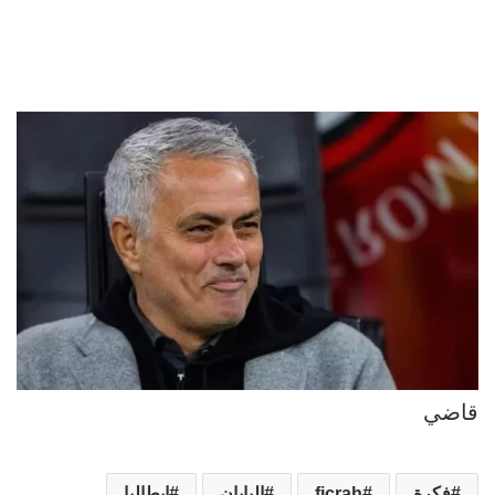
قاضي
فكرة
ficrah
اليابان
إيطاليا