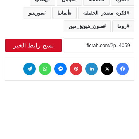
فكرة_مصدر_الحقيقة
ألمانيا
مورينيو
روما
سون_هيونغ_مين
نسخ رابط الخبر
‫X
فيسبوك
لينكدإن
بينتيريست
ماسنجر
واتساب
تيلقرام