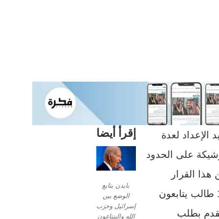
إقرأ أيضا
 الإعداد لعدة
وشيكة على الحدود
 هذا القرار
بايدن يتابع
حوالي 12 ألف لبناني، بما في ذلك حوالي 1700 طالب يتابعون
الوضع بين
إسرائيل وحزب
تقدم بطلب
الله والبنتاغون