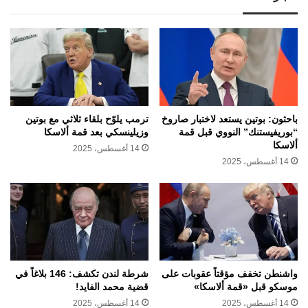
باحثون: بوتين يستعد لاختبار صاروخ
ترمب يلوّح بلقاء ثلاثي مع بوتين
“بوريفيستنك” النووي قبل قمة
وزيلينسكي بعد قمة ألاسكا
ألاسكا
14 أغسطس، 2025
14 أغسطس، 2025
واشنطن تخفف مؤقتاً عقوبات على
شرطة لندن تكشف: 146 بلاغاً في
موسكو قبل «قمة ألاسكا»
قضية محمد الفايد!
14 أغسطس، 2025
14 أغسطس، 2025