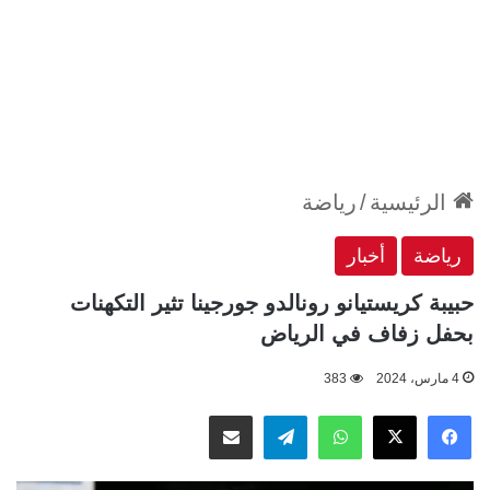
الرئيسية
/
رياضة
رياضة
أخبار
حبيبة كريستيانو رونالدو جورجينا تثير التكهنات
بحفل زفاف في الرياض
4 مارس، 2024
383
‫X
فيسبوك
واتساب
تيلقرام
مشاركة عبر البريد