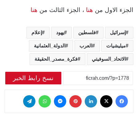
الجزء الاول من
هنا
، الجزء الثالث من
هنا
إسرائيل
فلسطين
يهود
إعلام
ميليشيات
العرب
الدولة_العثمانية
الاتحاد_السوفيتي
فكرة_مصدر_الحقيقة
نسخ رابط الخبر
‫X
فيسبوك
لينكدإن
بينتيريست
ماسنجر
واتساب
تيلقرام