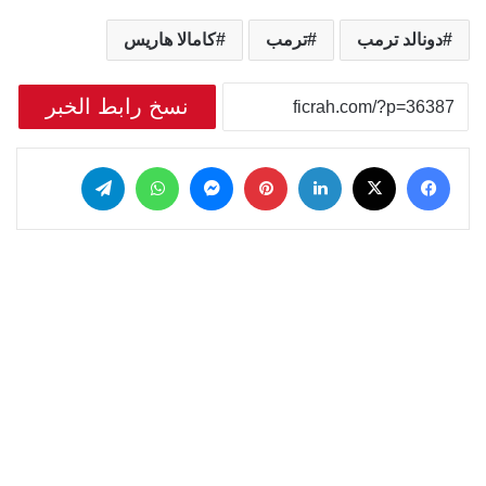
دونالد ترمب
ترمب
كامالا هاريس
نسخ رابط الخبر
‫X
فيسبوك
لينكدإن
بينتيريست
ماسنجر
واتساب
تيلقرام