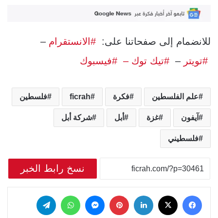
للانضمام إلى صفحاتنا على:
#الانستقرام
–
#تويتر
–
#تيك توك –
#فيسبوك
علم الفلسطين
فكرة
ficrah
فلسطين
آيفون
غزة
أبل
شركة أبل
فلسطيني
نسخ رابط الخبر
‫X
فيسبوك
لينكدإن
بينتيريست
ماسنجر
واتساب
تيلقرام