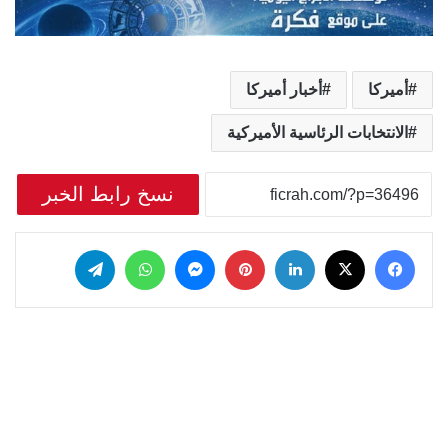
أميركا
أخبار أميركا
الانتخابات الرئاسية الأميركية
نسخ رابط الخبر
‫X
فيسبوك
لينكدإن
بينتيريست
ماسنجر
واتساب
تيلقرام