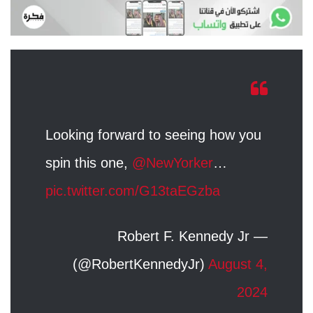
Looking forward to seeing how you
spin this one,
@NewYorker
…
pic.twitter.com/G13taEGzba
— Robert F. Kennedy Jr
(@RobertKennedyJr)
August 4,
2024