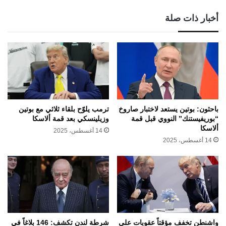
أخبار ذات صلة
باحثون: بوتين يستعد لاختبار صاروخ
ترمب يلوّح بلقاء ثلاثي مع بوتين
“بوريفيستنك” النووي قبل قمة
وزيلينسكي بعد قمة ألاسكا
ألاسكا
14 أغسطس، 2025
14 أغسطس، 2025
واشنطن تخفف مؤقتاً عقوبات على
شرطة لندن تكشف: 146 بلاغاً في