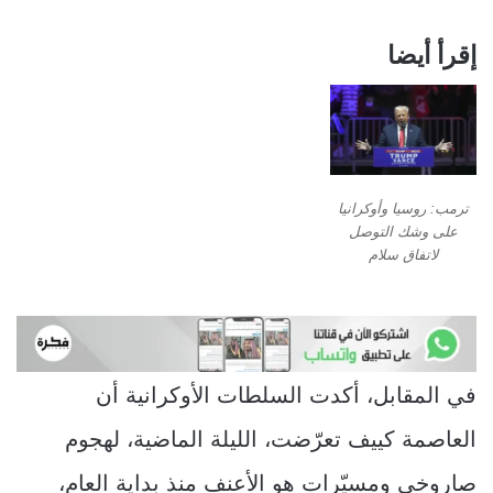
إقرأ أيضا
ترمب: روسيا وأوكرانيا
على وشك التوصل
لاتفاق سلام
في المقابل، أكدت السلطات الأوكرانية أن
العاصمة كييف تعرّضت، الليلة الماضية، لهجوم
صاروخي ومسيّرات هو الأعنف منذ بداية العام،