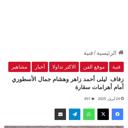
الرئيسية
/
فنية
فنية
موقع الفن
الاكثر تداولا
أخبار
مشاهير
زفاف ليلى أحمد زاهر وهشام جمال الأسطوري
أمام أهرامات سقارة
24 أبريل، 2025
457
‫X
فيسبوك
واتساب
تيلقرام
مشاركة عبر البريد