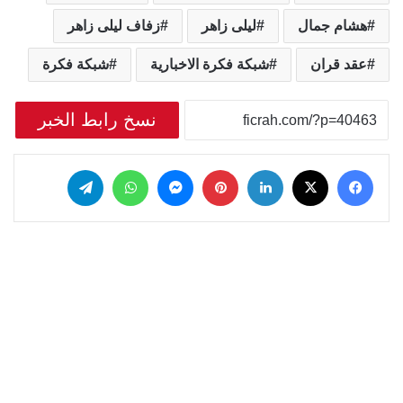
هشام جمال
ليلى زاهر
زفاف ليلى زاهر
عقد قران
شبكة فكرة الاخبارية
شبكة فكرة
نسخ رابط الخبر
‫X
فيسبوك
لينكدإن
بينتيريست
ماسنجر
واتساب
تيلقرام