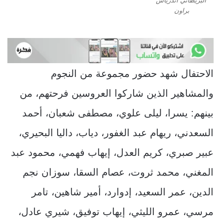
البريطاني أندرياس
براون
الاحتفال شهد حضور مجموعة من النجوم
والمشاهير الذين شاركوا العروسين فرحتهم، من
بينهم: يسرا، ليلى علوي، مصطفى شعبان، أحمد
السعدني، ريهام عبد الغفور، دياب، داليا البحيري،
عبير صبري، كريم العدل، إيهاب فهمي، محمود عبد
المغني، محمد ثروت، عصام السقا، سوزان نجم
الدين، عمر السعيد، إدوارد، أمير شاهين، تامر
مرسي، عمرو الليثي، إيهاب توفيق، شيري عادل،