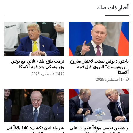
أخبار ذات صلة
باحثون: بوتين يستعد لاختبار صاروخ
ترمب يلوّح بلقاء ثلاثي مع بوتين
“بوريفيستنك” النووي قبل قمة
وزيلينسكي بعد قمة ألاسكا
ألاسكا
14 أغسطس، 2025
14 أغسطس، 2025
واشنطن تخفف مؤقتاً عقوبات على
شرطة لندن تكشف: 146 بلاغاً في