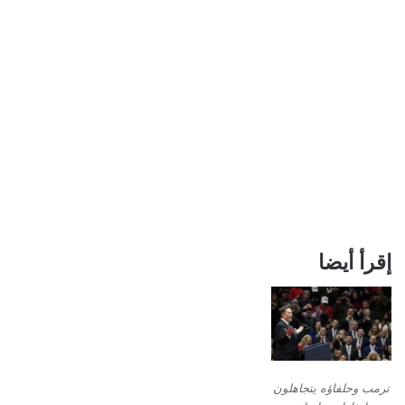
إقرأ أيضا
ترمب وحلفاؤه يتجاهلون