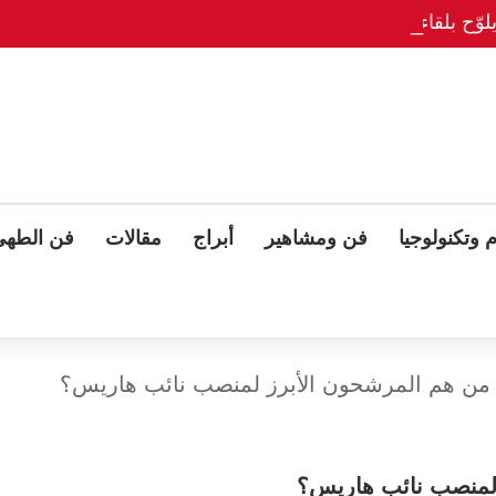
وّح بلقاء ثلاثي مع بوتين وزيلينسكي بعد قمة ألاسكا
 وتكنولوجيا
فن ومشاهير
أبراج
مقالات
فن الطهي
 من هم المرشحون الأبرز لمنصب نائب هاريس؟
 لمنصب نائب هاريس؟