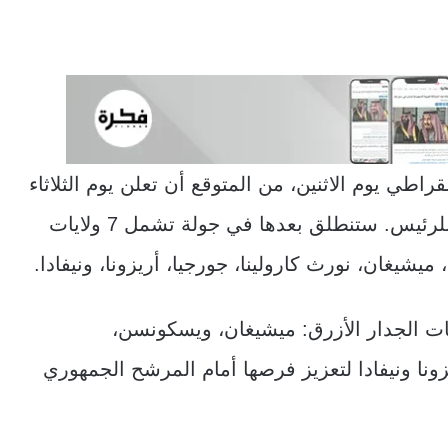
ي يوم الاثنين، من المتوقع أن تعلن يوم الثلاثاء
عن اختيارها لمن سيخوض معها السباق كنائب للرئيس. ستنطلق بعدها في جولة تشمل 7 ولايات
ميشيغان، نورث كارولينا، جورجيا، أريزونا، ونيفادا.
ات الجدار الأزرق: ميشيغان، ويسكونسن،
يزونا ونيفادا لتعزيز فرصها أمام المرشح الجمهوري