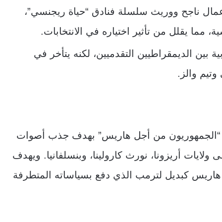
عمال ناجح ووريث سلسلة فنادق “حياة ريجنسي”،
 مما يقلل من تأثير اختياره في الانتخابات.
ية بين الديمقراطيين التقدميين، لكنه يتأخر في
تيم والز.
ة “الجمهوريون من أجل هاريس” بهدف جذب أصوات
ولايات أريزونا، نورث كارولينا، وبنسلفانيا. ويهدف
هاريس كبديل لترمب الذي دفع بسياساته المتطرفة