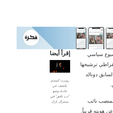
إقرأ أيضا
أسبوع سياسي
قراطي ترشيحها
لسابق دونالد
روبرت كينيدي
.
يكشف عن
حادثة وضع
“دب نافق” في
لمنصب نائب
سنترال بارك
هويته قريباً.