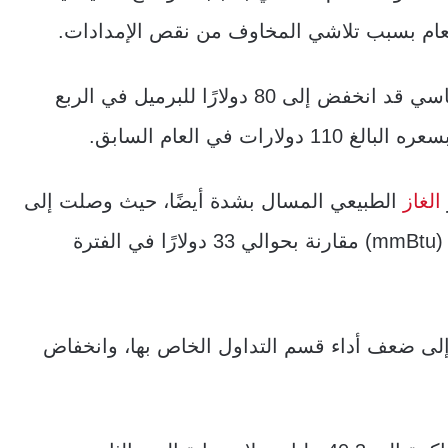
ا العام بسبب تلاشي المخاوف من نقص الإمدادات.
ومن الملاحظ أن متوسط أسعار خام برنت القياسي قد انخفض إلى 80 دولارًا للبرميل في الربع
الغاز
الطبيعي المسال بشدة أيضًا، حيث وصلت إلى
11.75 دولارًا لكل مليون وحدة حرارية بريطانية (mmBtu) مقارنة بحوالي 33 دولارًا في الفترة
ى ضعف أداء قسم التداول الخاص بها، وانخفاض