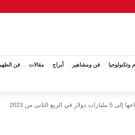
وّح بلقاء ثلاثي مع بوتين وزيلينسكي بعد قمة ألاسكا
 وتكنولوجيا
فن ومشاهير
أبراج
مقالات
فن الطهي
شل تُعلن تراجع أرباحها إلى 5 مليارات دولار في الربع الثاني من 2023