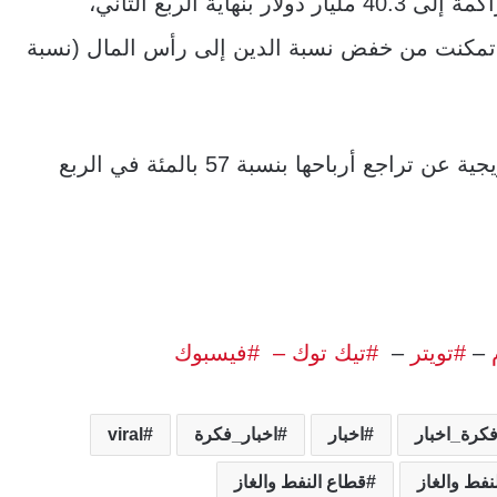
يُشار إلى أن شل نجحت في خفض ديونها المتراكمة إلى 40.3 مليار دولار بنهاية الربع الثاني،
ة أشهر، كما تمكنت من خفض نسبة الدين إلى رأس المال (نسبة
وفي سياق مماثل، أعلنت شركة Equinor النرويجية عن تراجع أرباحها بنسبة 57 بالمئة في الربع
–
#تويتر
–
#تيك توك –
#فيسبوك
كرة_اخبار
اخبار
اخبار_فكرة
viral
نفط والغاز
قطاع النفط والغاز