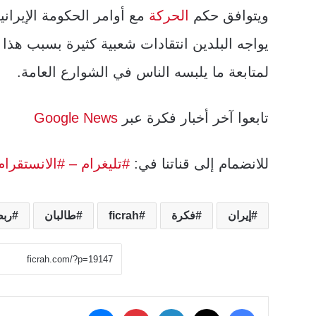
ويتوافق حكم
الحركة
مع أوامر الحكومة الإيران
يواجه البلدين انتقادات شعبية كثيرة بسبب هذ
لمتابعة ما يلبسه الناس في الشوارع العامة.
تابعوا آخر أخبار فكرة عبر
Google News
للانضمام إلى قناتنا في:
#تليغرام
– #الانستقرام
إيران
فكرة
ficrah
طالبان
ربط
‫X
فيسبوك
لينكدإن
بينتيريست
ماسنجر