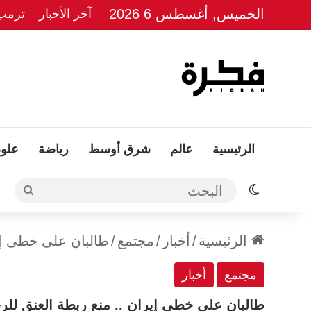
الخميس, أغسطس 6 2026
آخر الأخبار
ترمب 
الرئيسية
عالم
شرق أوسط
رياضة
علوم
الوضع المظلم
البحث
الرئيسية
/
أخبار
/
مجتمع
/
طالبان على خطى إير
مجتمع
أخبار
طالبان على خطى إيران .. منع ربطة العنق للر