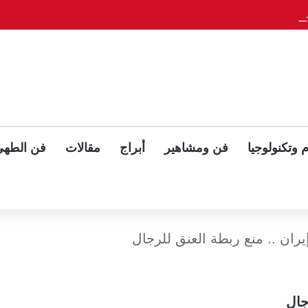
يلوّح بلقاء ثلاثي مع بوتين وزيلينسكي بعد قمة ألاسكا
 وتكنولوجيا
فن ومشاهير
أبراج
مقالات
فن الطهي
ان .. منع ربطة العنق للرجال
جال