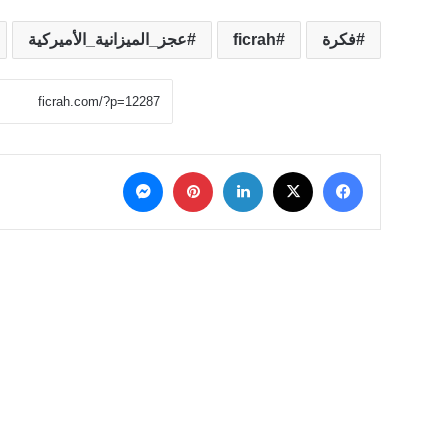
فكرة
ficrah
عجز_الميزانية_الأميركية
‫X
فيسبوك
لينكدإن
بينتيريست
ماسنجر