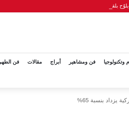
وّح بلقاء ثلاثي مع بوتين وزيلينسكي بعد قمة ألاسكا
 وتكنولوجيا
فن ومشاهير
أبراج
مقالات
فن الطهي
ية يزداد بنسبة 65%