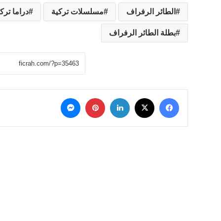
الطائر الرفراف
مسلسلات تركية
دراما ترك
بطلة الطائر الرفراف
‫X
فيسبوك
لينكدإن
بينتيريست
ماسنجر