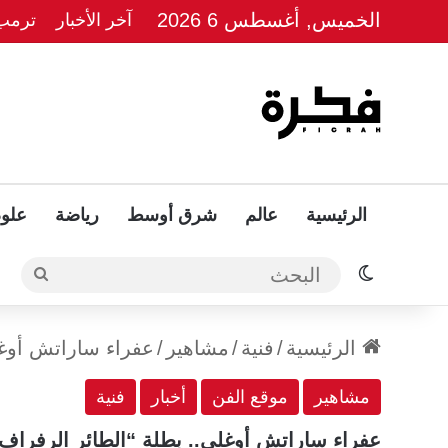
الخميس, أغسطس 6 2026
آخر الأخبار
ترمب 
الرئيسية
عالم
شرق أوسط
رياضة
علوم
الوضع المظلم
البحث
الرئيسية
/
فنية
/
مشاهير
/
عفراء ساراتش أوغل
مشاهير
موقع الفن
أخبار
فنية
عفراء ساراتش أوغلي.. بطلة “الطائر الرفراف”