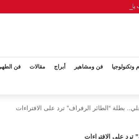
يلوّح بلقاء ثلاثي مع بوتين وزيلينسكي بعد قمة ألاسكا
 وتكنولوجيا
فن ومشاهير
أبراج
مقالات
فن الطهي
ي.. بطلة “الطائر الرفراف” ترد على الافتراءات
 ترد على الافتراءات