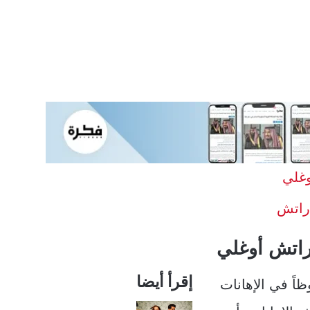
وغلي
اراتش
راتش أوغلي
إقرأ أيضا
ظاً في الإهانات