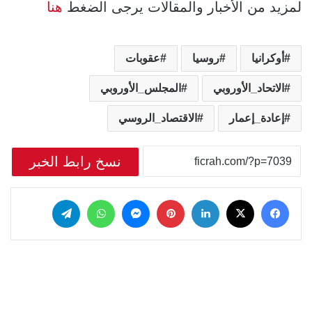
لمزيد من الأخبار والمقالات يرجى الضغط
هنا
أوكرانيا
روسيا
عقوبات
الاتحاد_الأوروبي
المجلس_الأوروبي
إعادة_إعمار
الاقتصاد_الروسي
نسخ رابط الخبر
‫X
فيسبوك
لينكدإن
بينتيريست
ماسنجر
واتساب
تيلقرام