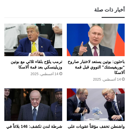
أخبار ذات صلة
باحثون: بوتين يستعد لاختبار صاروخ
ترمب يلوّح بلقاء ثلاثي مع بوتين
“بوريفيستنك” النووي قبل قمة
وزيلينسكي بعد قمة ألاسكا
ألاسكا
14 أغسطس، 2025
14 أغسطس، 2025
واشنطن تخفف مؤقتاً عقوبات على
شرطة لندن تكشف: 146 بلاغاً في