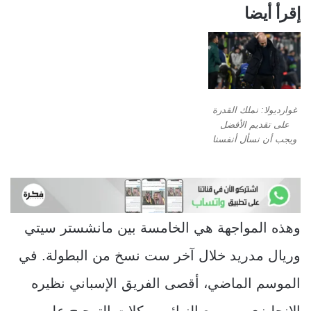
إقرأ أيضا
غوارديولا: نملك القدرة
على تقديم الأفضل
ويجب أن نسأل أنفسنا
وهذه المواجهة هي الخامسة بين مانشستر سيتي
وريال مدريد خلال آخر ست نسخ من البطولة. في
الموسم الماضي، أقصى الفريق الإسباني نظيره
الإنجليزي من ربع النهائي بركلات الترجيح على