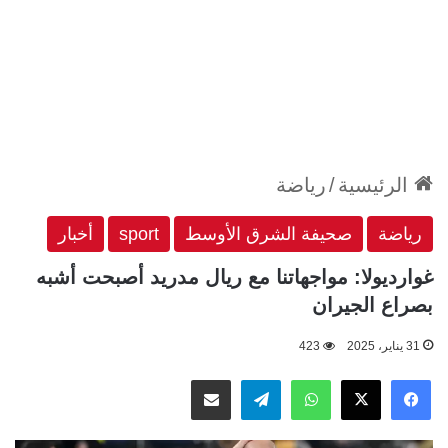
الرئيسية
/
رياضة
رياضة
صحيفة الشرق الأوسط
sport
أخبار
غوارديولا: مواجهاتنا مع ريال مدريد أصبحت أشبه
بصراع الجيران
31 يناير، 2025
423
‫X
فيسبوك
واتساب
تيلقرام
مشاركة عبر البريد